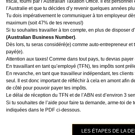
fiscal, fourni par l’Australian Taxation Office. Il est personnel e
l’Australie et que tu décides d’y revenir quelques années pl
Tu dois impérativement le communiquer à ton employeur dès 
maximum (soit 47% de tes revenus!)
Si tu souhaites travailler à ton compte, en plus de disposer d
(Australian Business Number)
.
Dès lors, tu seras considéré(e) comme auto-entrepreneur et tu
payé(e).
Attention aux taxes! Comme dans tout pays, tu devras payer de
En travaillant en tant qu’employé (TFN), tes impôts sont prél
En revanche, en tant que travailleur indépendant, tes clients 
seul. Il est donc important de réfléchir à cela en amont afin d
de côté pour pouvoir payer tes impôts.
Le délai de réception du TFN et de l’ABN est d’environ 3 se
Si tu souhaites de l’aide pour faire ta demande, arme-toi de 
indiquées dans le PDF ci-dessous.
LES ÉTAPES DE LA D