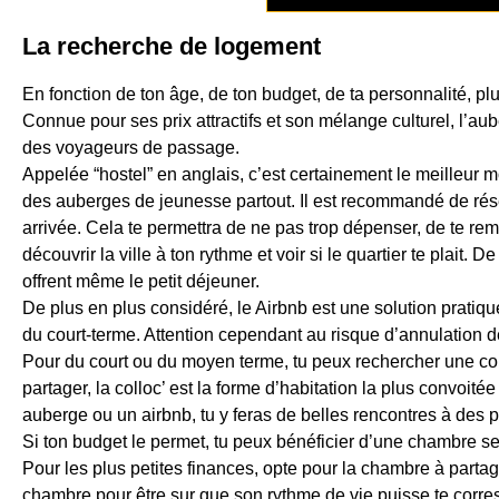
La recherche de logement
En fonction de ton âge, de ton budget, de ta personnalité, p
Connue pour ses prix attractifs et son mélange culturel, l’a
des voyageurs de passage.
Appelée “hostel” en anglais, c’est certainement le meilleur m
des auberges de jeunesse partout. Il est recommandé de ré
arrivée. Cela te permettra de ne pas trop dépenser, de te re
découvrir la ville à ton rythme et voir si le quartier te plait.
offrent même le petit déjeuner.
De plus en plus considéré, le Airbnb est une solution pratiq
du court-terme. Attention cependant au risque d’annulation d
Pour du court ou du moyen terme, tu peux rechercher une co
partager, la colloc’ est la forme d’habitation la plus convoité
auberge ou un airbnb, tu y feras de belles rencontres à des p
Si ton budget le permet, tu peux bénéficier d’une chambre se
Pour les plus petites finances, opte pour la chambre à part
chambre pour être sur que son rythme de vie puisse te corre